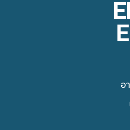
E
E
อา